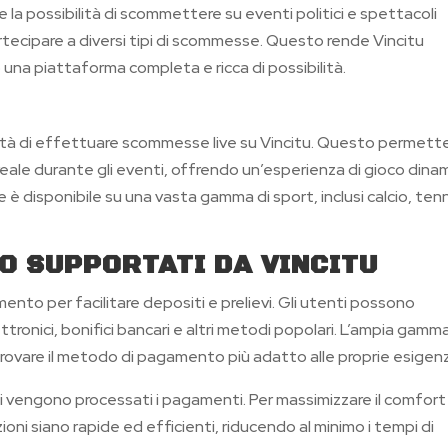
 la possibilità di scommettere su eventi politici e spettacoli
partecipare a diversi tipi di scommesse. Questo rende Vincitu
 una piattaforma completa e ricca di possibilità.
ilità di effettuare scommesse live su Vincitu. Questo permette
eale durante gli eventi, offrendo un’esperienza di gioco dina
è disponibile su una vasta gamma di sport, inclusi calcio, tenn
O SUPPORTATI DA VINCITU
ento per facilitare depositi e prelievi. Gli utenti possono
ettronici, bonifici bancari e altri metodi popolari. L’ampia gamma
trovare il metodo di pagamento più adatto alle proprie esigen
i vengono processati i pagamenti. Per massimizzare il comfort
ioni siano rapide ed efficienti, riducendo al minimo i tempi di