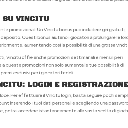
 SU VINCITU
te promozionali. Un Vincitu bonus può includere giri gratuiti,
posito. Questi bonus aiutano i giocatori a prolungare le lor
riormente, aumentando così la possibilità di una grossa vincit
tti, Vincitu offre anche promozioni settimanali e mensili per i
e a queste promozioni non solo aumenta le tue possibilità di
 premi esclusivi per i giocatori fedeli.
NCITU: LOGIN E REGISTRAZION
loce. Per effettuare il Vincitu login, basta seguire pochi sempli
count inserendo i tuoi dati personali e scegliendo una passwor
ne, potrai accedere istantaneamente alla vasta scelta di gioch