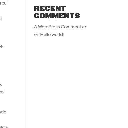
 cui
RECENT
COMMENTS
i
A WordPress Commenter
en
Hello world!
le
o,
ro
endo
lità