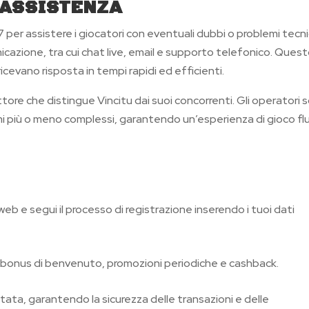
 ASSISTENZA
4/7 per assistere i giocatori con eventuali dubbi o problemi tecnic
nicazione, tra cui chat live, email e supporto telefonico. Ques
ricevano risposta in tempi rapidi ed efficienti.
attore che distingue Vincitu dai suoi concorrenti. Gli operatori 
emi più o meno complessi, garantendo un’esperienza di gioco fl
to web e segui il processo di registrazione inserendo i tuoi dati
ui bonus di benvenuto, promozioni periodiche e cashback.
tata, garantendo la sicurezza delle transazioni e delle