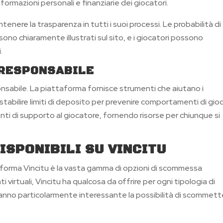
formazioni personali e finanziarie dei giocatori.
ntenere la trasparenza in tutti i suoi processi. Le probabilità di
sono chiaramente illustrati sul sito, e i giocatori possono
.
 RESPONSABILE
onsabile. La piattaforma fornisce strumenti che aiutano i
 stabilire limiti di deposito per prevenire comportamenti di gio
 enti di supporto al giocatore, fornendo risorse per chiunque si
ISPONIBILI SU VINCITU
taforma Vincitu è la vasta gamma di opzioni di scommessa
ti virtuali, Vincitu ha qualcosa da offrire per ogni tipologia di
ranno particolarmente interessante la possibilità di scommett