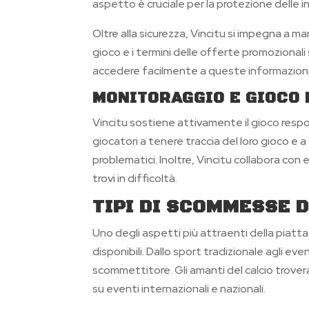
aspetto è cruciale per la protezione delle in
Oltre alla sicurezza, Vincitu si impegna a ma
gioco e i termini delle offerte promozionali 
accedere facilmente a queste informazioni
MONITORAGGIO E GIOCO
Vincitu sostiene attivamente il gioco resp
giocatori a tenere traccia del loro gioco e a
problematici. Inoltre, Vincitu collabora con
trovi in difficoltà.
TIPI DI SCOMMESSE D
Uno degli aspetti più attraenti della piat
disponibili. Dallo sport tradizionale agli even
scommettitore. Gli amanti del calcio trove
su eventi internazionali e nazionali.