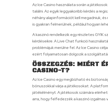
Az Ice Casino használata során a játékoso
találni. Az egyik leggyakoribb kérdés a reg
néhány alapinformációt kell megadniuk, és 
is gyakran felmerülnek, például hogyan lehe
A kaszinó rendelkezik egy részletes GYIK s
kérdéseikre. A Live Chat funkció használat
problémájuk merülne fel. Az Ice Casino cél
ezért folyamatosan dolgozik a szolgáltatá
ÖSSZEGZÉS: MIÉRT É
CASINO-T?
Az Ice Casino egy megbízható és biztonság
bónuszokkal várja a játékosokat. A platfor
játékélményt. A játékosok számára elérhet
arra, hogy felfedezzék a kaszinó izgalmas v