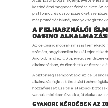
A cashback program igénybevételéhez a játé
kaszinó által megadott feltételeket. Az I
platformot, és ösztönözze őket a rendszer
más promóciót is kínál, amelyek segítene
A FELHASZNÁLÓI ÉLM
CASINO ALKALMAZÁ
Az Ice Casino mobilalkalmazás kiemelkedő f
számára, hogy bármikor hozzáférjenek kedv
Android, mind az iOS operációs rendszere
alkalmazásban, és élvezhetik az összes el
A biztonság szempontjából az Ice Casino k
alkalmazás fejlett titkosítási technológiá
hozzáférését. Ezáltal a játékosok biztosa
vannak, miközben élvezik a játékokat az Ice
GYAKORI KÉRDÉSEK AZ I