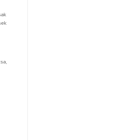
sak
sek
tsa,