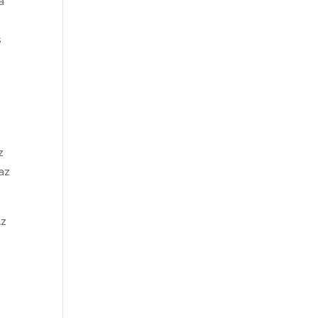
a
s
z
az
Az