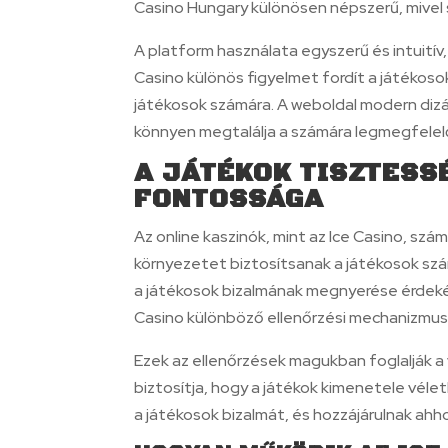
Casino Hungary különösen népszerű, mivel
A platform használata egyszerű és intuitív,
Casino különös figyelmet fordít a játékos
játékosok számára. A weboldal modern dizáj
könnyen megtalálja a számára legmegfelel
A JÁTÉKOK TISZTES
FONTOSSÁGA
Az online kaszinók, mint az Ice Casino, s
környezetet biztosítsanak a játékosok sz
a játékosok bizalmának megnyerése érdekéb
Casino különböző ellenőrzési mechanizmuso
Ezek az ellenőrzések magukban foglalják 
biztosítja, hogy a játékok kimenetele vélet
a játékosok bizalmát, és hozzájárulnak ahho