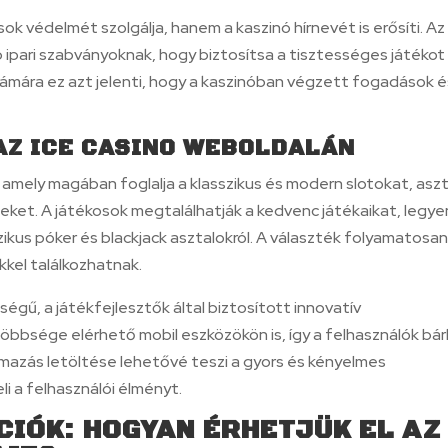
ok védelmét szolgálja, hanem a kaszinó hírnevét is erősíti. Az 
 ipari szabványoknak, hogy biztosítsa a tisztességes játékot
ámára ez azt jelenti, hogy a kaszinóban végzett fogadások é
AZ ICE CASINO WEBOLDALÁN
, amely magában foglalja a klasszikus és modern slotokat, aszt
eket. A játékosok megtalálhatják a kedvenc játékaikat, legye
ikus póker és blackjack asztalokról. A választék folyamatosa
kkel találkozhatnak.
égű, a játékfejlesztők által biztosított innovatív
bbsége elérhető mobil eszközökön is, így a felhasználók bár
almazás letöltése lehetővé teszi a gyors és kényelmes
i a felhasználói élményt.
IÓK: HOGYAN ÉRHETJÜK EL AZ