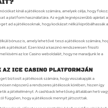
AIT?
móciókat kínál a játékosok számára, amelyek célja, hogy foko
at a platform használatára. Az egyik legnépszerűbb ajánlat 
éget ad a játékosoknak, hogy kockázat nélkül kipróbálhassák 
lküli bónusz is, amely lehetővé teszi a játékosok számára, ho
k a játékokat. Ezen kívül a kaszinó rendszeresen frissíti
el kísérni az Ice Casino weboldalát, hogy ne maradjunk le a
 AZ ICE CASINO PLATFORMJÁN
get biztosít a játékosok számára, hogy visszakapják a
önösen népszerű a rendszeres játékosok körében, hiszen így
tik a játékélményt. A cashback lehetőség általában heti vag
ól függően, hogy a játékosok mennyit játszottak.