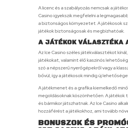
A licenc és a szabályozás nemcsak a játékos
Casino igyekszik megfelelni a legmagasabb
a biztonságos környezetet. A játékosok sz
játékok biztonságosak és megbízhatóak.
A JÁTÉKOK VÁLASZTÉKA 
Az Ice Casino széles játékválasztékot kínál
játékokat, valamint élő kaszinós lehetőség
szó a népszerű nyerőgépekről vagy a klassz
bővül, így a játékosok mindig új lehetősége
A játékmenet és a grafika kiemelkedő minős
megoldásoknak köszönhetően. A játékok tö
és bármikor játszhatnak. Az Ice Casino alk
hozzáférést a játékokhoz, ami tovább növel
BONUSZOK ÉS PROMÓC