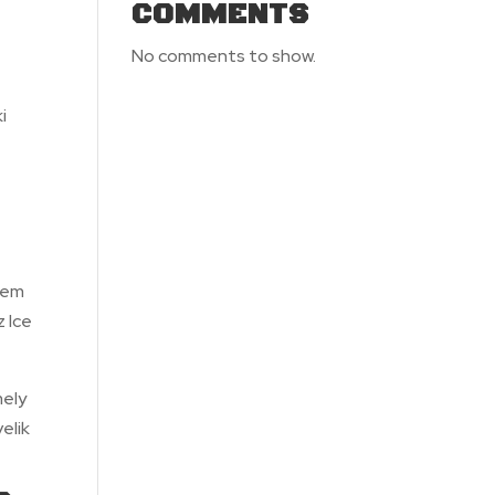
COMMENTS
e
No comments to show.
i
nem
 Ice
mely
elik