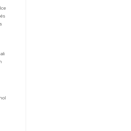
Ice
 és
s
ali
n
n
hol