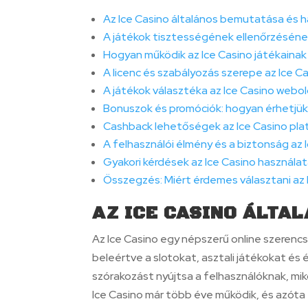
Az Ice Casino általános bemutatása és 
A játékok tisztességének ellenőrzésén
Hogyan működik az Ice Casino játékainak
A licenc és szabályozás szerepe az Ice 
A játékok választéka az Ice Casino webo
Bonuszok és promóciók: hogyan érhetjük e
Cashback lehetőségek az Ice Casino pla
A felhasználói élmény és a biztonság az
Gyakori kérdések az Ice Casino használat
Összegzés: Miért érdemes választani az 
AZ ICE CASINO ÁLTA
Az Ice Casino egy népszerű online szerencs
beleértve a slotokat, asztali játékokat és 
szórakozást nyújtsa a felhasználóknak, mi
Ice Casino már több éve működik, és azóta 