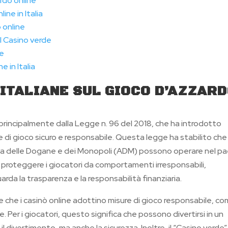
ardo online
ine in Italia
 online
l Casino verde
de
e in Italia
 ITALIANE SUL GIOCO D’AZZAR
to principalmente dalla Legge n. 96 del 2018, che ha introdotto
 di gioco sicuro e responsabile. Questa legge ha stabilito che
zia delle Dogane e dei Monopoli (ADM) possono operare nel pa
 a proteggere i giocatori da comportamenti irresponsabili,
arda la trasparenza e la responsabilità finanziaria.
 che i casinò online adottino misure di gioco responsabile, c
e. Per i giocatori, questo significa che possono divertirsi in un
divertimento, ma anche la sicurezza. Inoltre, il “Casino verde”