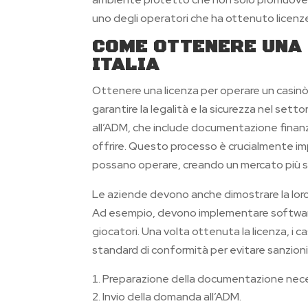
uno degli operatori che ha ottenuto licenz
COME OTTENERE UNA L
ITALIA
Ottenere una licenza per operare un casinò
garantire la legalità e la sicurezza nel s
all’ADM, che include documentazione finanzia
offrire. Questo processo è crucialmente imp
possano operare, creando un mercato più sic
Le aziende devono anche dimostrare la loro c
Ad esempio, devono implementare software d
giocatori. Una volta ottenuta la licenza, i
standard di conformità per evitare sanzioni 
Preparazione della documentazione nece
Invio della domanda all’ADM.