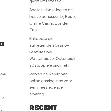
gyors kifizetések
Snelle uitbetaling en de
beste bonussen bij Beste
Online Casino Zonder
Cruks
Entdecke die
DO
aufregenden Casino-
Features bei
Wettanbieter Österreich
2026: Spiele und mehr
ese.
Verken de wereld van
online gaming: tips voor
een meeslepende
ervaring
ome
RECENT
 è