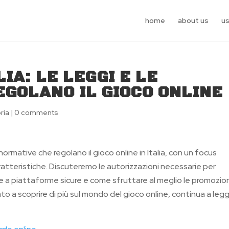
home
about us
us
IA: LE LEGGI E LE
EGOLANO IL GIOCO ONLINE
ría
|
0 comments
normative che regolano il gioco online in Italia, con un focus
aratteristiche. Discuteremo le autorizzazioni necessarie per
 a piattaforme sicure e come sfruttare al meglio le promozion
to a scoprire di più sul mondo del gioco online, continua a leg