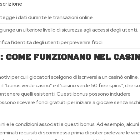
scrizione
tegge i dati durante le transazioni online.
iunge un ulteriore livello di sicurezza agli accessi degli utenti.
ifica l’identità degli utenti per prevenire frodi.
: COME FUNZIONANO NEL CASI
tivi per cui i giocatori scelgono di iscriversi a un casinò online. I
 il “bonus verde casino” e il “casino verde 50 free spins”, che s
mantenere quelli esistenti. Questi bonus possono includere
sono ricevere fondi gratuiti per iniziare a giocare senza rischi
i e le condizioni associati a questi bonus. Ad esempio, alcuni
minati requisiti di scommessa prima di poter prelevare le vinci