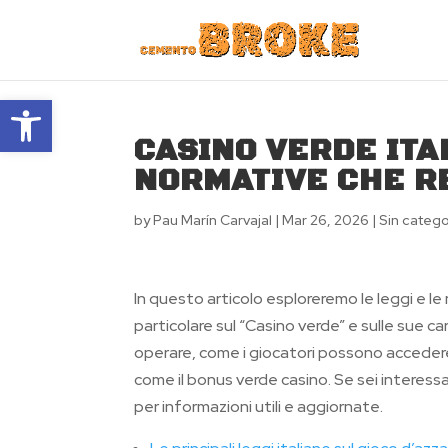
Open toolbar
CASINO VERDE ITAL
NORMATIVE CHE R
by
Pau Marín Carvajal
|
Mar 26, 2026
|
Sin catego
In questo articolo esploreremo le leggi e le 
particolare sul “Casino verde” e sulle sue c
operare, come i giocatori possono accedere
come il bonus verde casino. Se sei interessa
per informazioni utili e aggiornate.