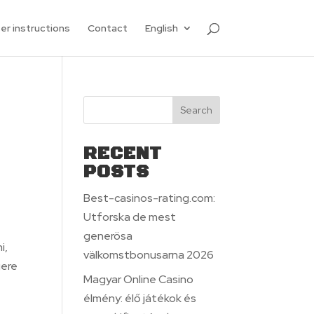
er instructions
Contact
English
Search
RECENT
POSTS
Best-casinos-rating.com:
Utforska de mest
generösa
i,
välkomstbonusarna 2026
gere
Magyar Online Casino
élmény: élő játékok és