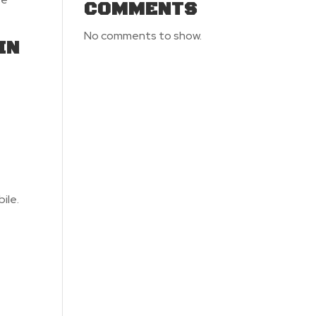
COMMENTS
No comments to show.
IN
ile.