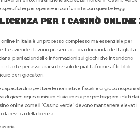
e specifiche per operare in conformità con queste leggi.
ICENZA PER I CASINÒ ONLINE 
 online in Italia è un processo complesso ma essenziale per
ettore. Le aziende devono presentare una domanda dettagliata
ria, piani aziendali e informazioni sui giochi che intendono
ortante per assicurarsi che solo le piattaforme affidabili
uro per i giocatori.
apacità di rispettare le normative fiscali e di gioco responsab
i gioco equo e misure di sicurezza per proteggere i dati dei
 casinò online come il “Casino verde” devono mantenere elevati
o la revoca della licenza.
ssaria.