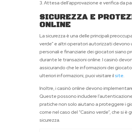
Attesa dell’approvazione e verifica da pa
SICUREZZA E PROTEZI
ONLINE
La sicurezza è una delle principali preoccupaz
verde” e altri operatori autorizzati devono 
personali e finanziarie dei giocatori siano p
durante le transazioni online. I casinò dev
assicurando che le informazioni dei giocator
ulteriori informazioni, puoi visitare il
site
.
Inoltre, i casinò online devono implementare
Queste possono includere l’autenticazione a
pratiche non solo aiutano a proteggere i g
come nel caso del “Casino verde”, che si è g
sicurezza.