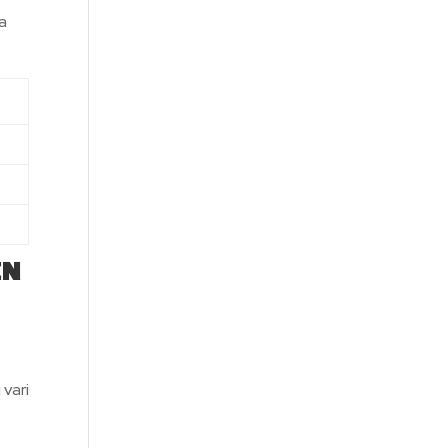
la
IN
 vari