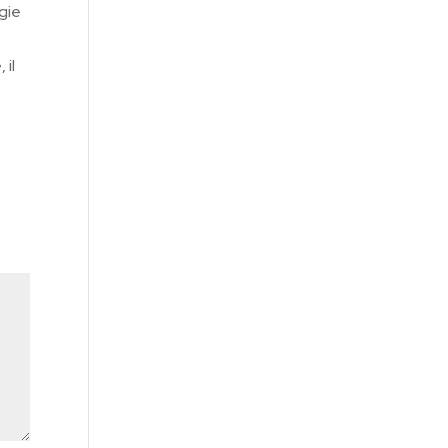
gie
 il