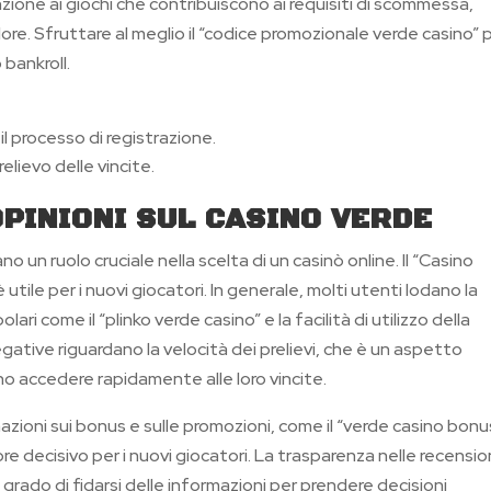
ione ai giochi che contribuiscono ai requisiti di scommessa,
lore. Sfruttare al meglio il “codice promozionale verde casino”
 bankroll.
l processo di registrazione.
relievo delle vincite.
OPINIONI SUL CASINO VERDE
no un ruolo cruciale nella scelta di un casinò online. Il “Casino
utile per i nuovi giocatori. In generale, molti utenti lodano la
olari come il “plinko verde casino” e la facilità di utilizzo della
gative riguardano la velocità dei prelievi, che è un aspetto
o accedere rapidamente alle loro vincite.
zioni sui bonus e sulle promozioni, come il “verde casino bonu
 decisivo per i nuovi giocatori. La trasparenza nelle recensio
grado di fidarsi delle informazioni per prendere decisioni