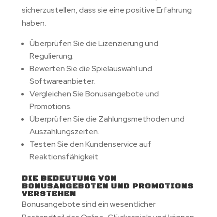
sicherzustellen, dass sie eine positive Erfahrung
haben.
Überprüfen Sie die Lizenzierung und
Regulierung.
Bewerten Sie die Spielauswahl und
Softwareanbieter.
Vergleichen Sie Bonusangebote und
Promotions.
Überprüfen Sie die Zahlungsmethoden und
Auszahlungszeiten.
Testen Sie den Kundenservice auf
Reaktionsfähigkeit.
DIE BEDEUTUNG VON
BONUSANGEBOTEN UND PROMOTIONS
VERSTEHEN
Bonusangebote sind ein wesentlicher