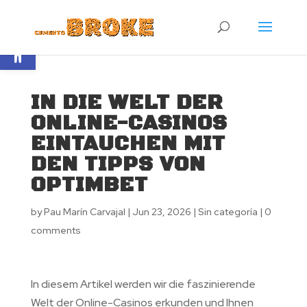
Open toolbar
IN DIE WELT DER
ONLINE-CASINOS
EINTAUCHEN MIT
DEN TIPPS VON
OPTIMBET
by
Pau Marín Carvajal
|
Jun 23, 2026
|
Sin categoría
|
0
comments
In diesem Artikel werden wir die faszinierende
Welt der Online-Casinos erkunden und Ihnen