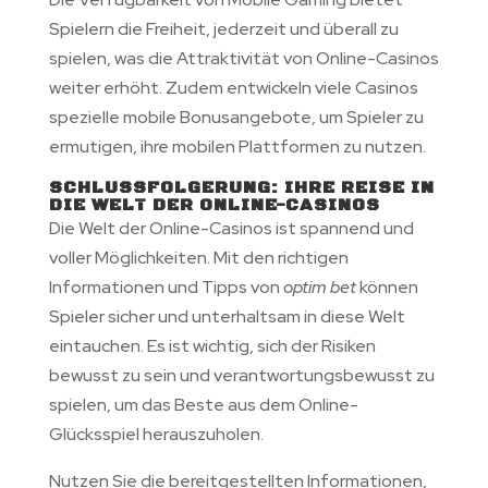
Spielern die Freiheit, jederzeit und überall zu
spielen, was die Attraktivität von Online-Casinos
weiter erhöht. Zudem entwickeln viele Casinos
spezielle mobile Bonusangebote, um Spieler zu
ermutigen, ihre mobilen Plattformen zu nutzen.
SCHLUSSFOLGERUNG: IHRE REISE IN
DIE WELT DER ONLINE-CASINOS
Die Welt der Online-Casinos ist spannend und
voller Möglichkeiten. Mit den richtigen
Informationen und Tipps von
optim bet
können
Spieler sicher und unterhaltsam in diese Welt
eintauchen. Es ist wichtig, sich der Risiken
bewusst zu sein und verantwortungsbewusst zu
spielen, um das Beste aus dem Online-
Glücksspiel herauszuholen.
Nutzen Sie die bereitgestellten Informationen,