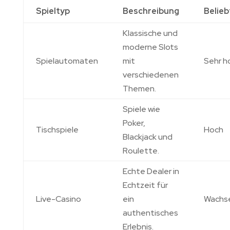
Spieltyp
Beschreibung
Belieb
Klassische und
moderne Slots
Spielautomaten
mit
Sehr h
verschiedenen
Themen.
Spiele wie
Poker,
Tischspiele
Hoch
Blackjack und
Roulette.
Echte Dealer in
Echtzeit für
Live-Casino
ein
Wachs
authentisches
Erlebnis.