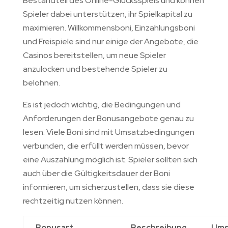
Bestandteil des Online-Glücksspiels und können
Spieler dabei unterstützen, ihr Spielkapital zu
maximieren. Willkommensboni, Einzahlungsboni
und Freispiele sind nur einige der Angebote, die
Casinos bereitstellen, um neue Spieler
anzulocken und bestehende Spieler zu
belohnen.
Es ist jedoch wichtig, die Bedingungen und
Anforderungen der Bonusangebote genau zu
lesen. Viele Boni sind mit Umsatzbedingungen
verbunden, die erfüllt werden müssen, bevor
eine Auszahlung möglich ist. Spieler sollten sich
auch über die Gültigkeitsdauer der Boni
informieren, um sicherzustellen, dass sie diese
rechtzeitig nutzen können.
Bonusart
Beschreibung
Ums