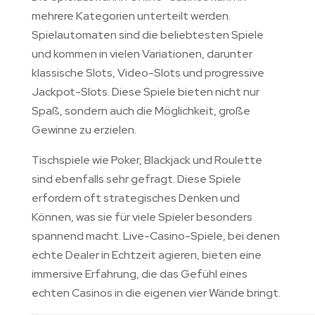
mehrere Kategorien unterteilt werden.
Spielautomaten sind die beliebtesten Spiele
und kommen in vielen Variationen, darunter
klassische Slots, Video-Slots und progressive
Jackpot-Slots. Diese Spiele bieten nicht nur
Spaß, sondern auch die Möglichkeit, große
Gewinne zu erzielen.
Tischspiele wie Poker, Blackjack und Roulette
sind ebenfalls sehr gefragt. Diese Spiele
erfordern oft strategisches Denken und
Können, was sie für viele Spieler besonders
spannend macht. Live-Casino-Spiele, bei denen
echte Dealer in Echtzeit agieren, bieten eine
immersive Erfahrung, die das Gefühl eines
echten Casinos in die eigenen vier Wände bringt.