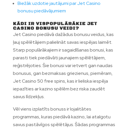
Biežāk uzdotie jautājumi par Jet Casino
bonusu piedāvājumiem
KĀDI IR VISPOPULĀRĀKIE JET
CASINO BONUSU VEIDI?
Jet Casino piedāvā dažādus bonusu veidus, kas
ļauj spēlētājiem palielināt savas iespējas laimēt.
Starp populārākajiem ir sagaidīšanas bonusi, kas
parasti tiek piedāvāti jaunajiem spēlētājiem,
reģistrējoties. Šie bonusi var ietvert gan naudas
bonusus, gan bezmaksas griezienus, piemēram,
Jet Casino 50 free spins, kas ir lieliska iespēja
iepazīties ar kazino spēlēm bez riska zaudēt
savus līdzekļus.
Vēl viens izplatīts bonuss ir lojalitātes
programmas, kuras piedāvā kazino, lai atalgotu
savus pastāvīgos spēlētājus. Šādas programmas