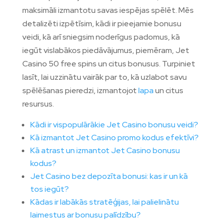
maksimāli izmantotu savas iespējas spēlēt. Mēs
detalizēti izpētīsim, kādi ir pieejamie bonusu
veidi, kā arī sniegsim noderīgus padomus, kā
iegūt vislabākos piedāvājumus, piemēram, Jet
Casino 50 free spins un citus bonusus. Turpiniet
lasīt, lai uzzinātu vairāk par to, kā uzlabot savu
spēlēšanas pieredzi, izmantojot
lapa
un citus
resursus.
Kādi ir vispopulārākie Jet Casino bonusu veidi?
Kā izmantot Jet Casino promo kodus efektīvi?
Kā atrast un izmantot Jet Casino bonusu
kodus?
Jet Casino bez depozīta bonusi: kas ir un kā
tos iegūt?
Kādas ir labākās stratēģijas, lai palielinātu
laimestus ar bonusu palīdzību?