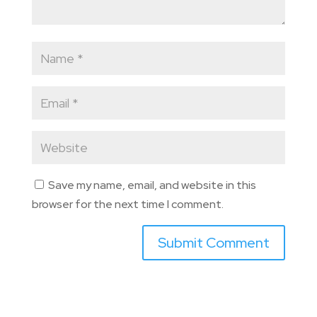
Save my name, email, and website in this
browser for the next time I comment.