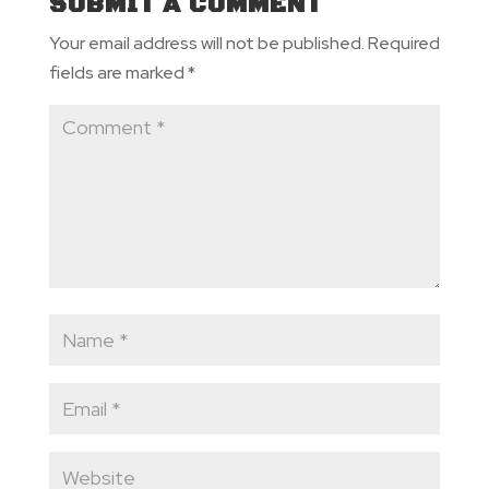
SUBMIT A COMMENT
Your email address will not be published.
Required
fields are marked
*