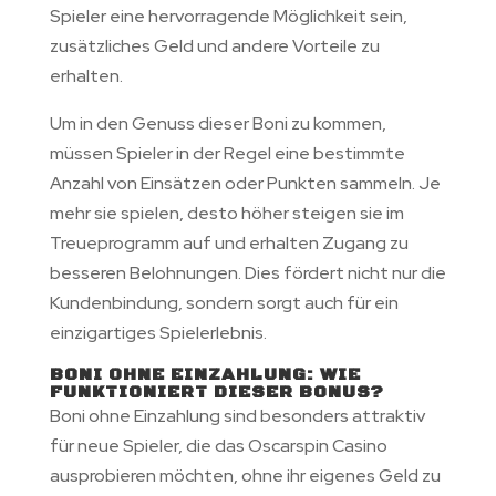
Spieler eine hervorragende Möglichkeit sein,
zusätzliches Geld und andere Vorteile zu
erhalten.
Um in den Genuss dieser Boni zu kommen,
müssen Spieler in der Regel eine bestimmte
Anzahl von Einsätzen oder Punkten sammeln. Je
mehr sie spielen, desto höher steigen sie im
Treueprogramm auf und erhalten Zugang zu
besseren Belohnungen. Dies fördert nicht nur die
Kundenbindung, sondern sorgt auch für ein
einzigartiges Spielerlebnis.
BONI OHNE EINZAHLUNG: WIE
FUNKTIONIERT DIESER BONUS?
Boni ohne Einzahlung sind besonders attraktiv
für neue Spieler, die das Oscarspin Casino
ausprobieren möchten, ohne ihr eigenes Geld zu