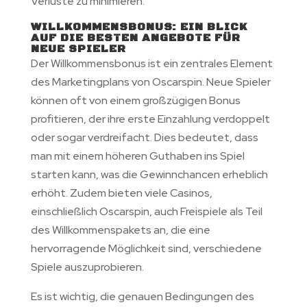
Verluste zu minimieren.
WILLKOMMENSBONUS: EIN BLICK
AUF DIE BESTEN ANGEBOTE FÜR
NEUE SPIELER
Der Willkommensbonus ist ein zentrales Element
des Marketingplans von Oscarspin. Neue Spieler
können oft von einem großzügigen Bonus
profitieren, der ihre erste Einzahlung verdoppelt
oder sogar verdreifacht. Dies bedeutet, dass
man mit einem höheren Guthaben ins Spiel
starten kann, was die Gewinnchancen erheblich
erhöht. Zudem bieten viele Casinos,
einschließlich Oscarspin, auch Freispiele als Teil
des Willkommenspakets an, die eine
hervorragende Möglichkeit sind, verschiedene
Spiele auszuprobieren.
Es ist wichtig, die genauen Bedingungen des