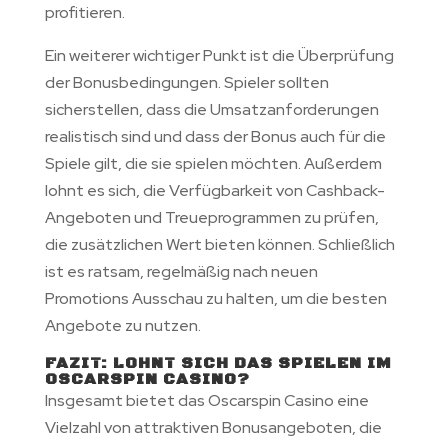
profitieren.
Ein weiterer wichtiger Punkt ist die Überprüfung
der Bonusbedingungen. Spieler sollten
sicherstellen, dass die Umsatzanforderungen
realistisch sind und dass der Bonus auch für die
Spiele gilt, die sie spielen möchten. Außerdem
lohnt es sich, die Verfügbarkeit von Cashback-
Angeboten und Treueprogrammen zu prüfen,
die zusätzlichen Wert bieten können. Schließlich
ist es ratsam, regelmäßig nach neuen
Promotions Ausschau zu halten, um die besten
Angebote zu nutzen.
FAZIT: LOHNT SICH DAS SPIELEN IM
OSCARSPIN CASINO?
Insgesamt bietet das Oscarspin Casino eine
Vielzahl von attraktiven Bonusangeboten, die