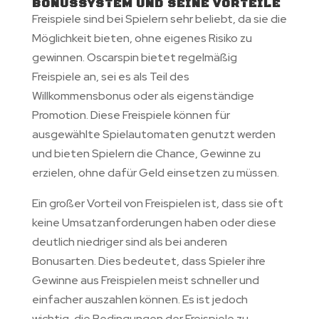
BONUSSYSTEM UND SEINE VORTEILE
Freispiele sind bei Spielern sehr beliebt, da sie die
Möglichkeit bieten, ohne eigenes Risiko zu
gewinnen. Oscarspin bietet regelmäßig
Freispiele an, sei es als Teil des
Willkommensbonus oder als eigenständige
Promotion. Diese Freispiele können für
ausgewählte Spielautomaten genutzt werden
und bieten Spielern die Chance, Gewinne zu
erzielen, ohne dafür Geld einsetzen zu müssen.
Ein großer Vorteil von Freispielen ist, dass sie oft
keine Umsatzanforderungen haben oder diese
deutlich niedriger sind als bei anderen
Bonusarten. Dies bedeutet, dass Spieler ihre
Gewinne aus Freispielen meist schneller und
einfacher auszahlen können. Es ist jedoch
wichtig, die Bedingungen der Freispiele zu